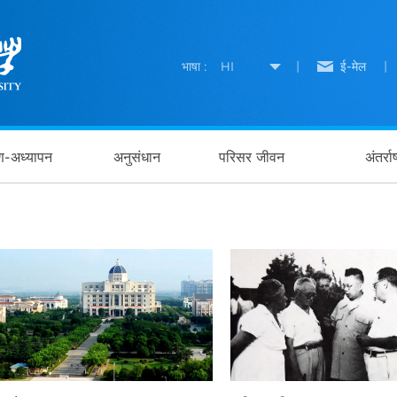
भाषा :
HI
|
ई-मेल
|
षण-अध्यापन
अनुसंधान
परिसर जीवन
अंतर्र