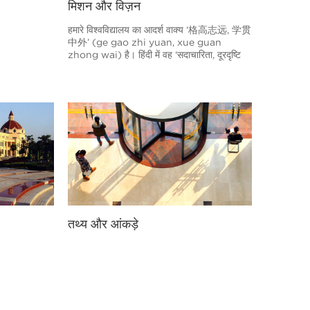
मिशन और विज़न
हमारे विश्वविद्यालय का आदर्श वाक्य ‘格高志远, 学贯
中外’ (ge gao zhi yuan, xue guan
zhong wai) है। हिंदी में वह ‘सदाचारिता, दूरदृष्टि
और अकादमिक उत्कृष्टता’ है। पहले वाक्यांश ‘格高志
远’ का अर्थ यह है कि हमें सदाचारी और महत्वाकांक्षी
होना चाहिए। इस वाक्यांश का स्रोत ‘कन्फ्यूशियस के
उपदेश’ है, जिसमें कन्फ्यूशियस ने कहा था, ‘अगर कोई
सच बोलता है और सदाचार के मार्ग पर चलता है, तो कोई
भी उसे उसके जीवन लक्ष्य तक पहुंचने से नहीं रोक
सकता और वह साफ छवि के साथ मर जा सकता है।’
तथ्य और आंकड़े