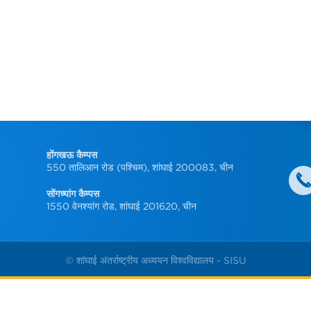
होंगखऊ कैम्पस
550 तालिआन रोड (पश्चिम), शांघाई 200083, चीन
सोंगच्यांग कैम्पस
1550 वेनश्यांग रोड, शांघाई 201620, चीन
© शांघाई अंतर्राष्ट्रीय अध्ययन विश्वविद्यालय - SISU