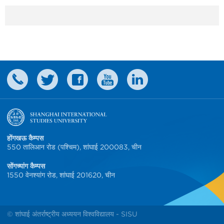
होंगखऊ कैम्पस
550 तालिआन रोड (पश्चिम), शांघाई 200083, चीन
सोंगच्यांग कैम्पस
1550 वेनश्यांग रोड, शांघाई 201620, चीन
© शांघाई अंतर्राष्ट्रीय अध्ययन विश्वविद्यालय - SISU