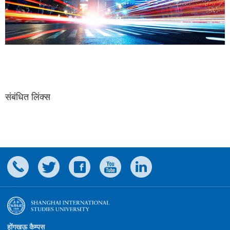
संबंधित लिंक्स
होंगखऊ कैम्पस