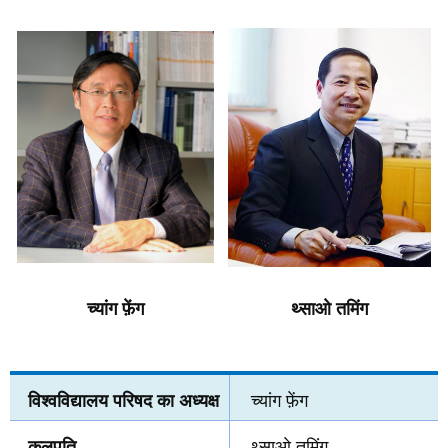
च्यांग फ़ेंग
थ्साओ तमिंग
विश्वविद्यालय परिषद का अध्यक्ष
च्यांग फ़ेंग
कुलपति
थ्साओ तमिंग