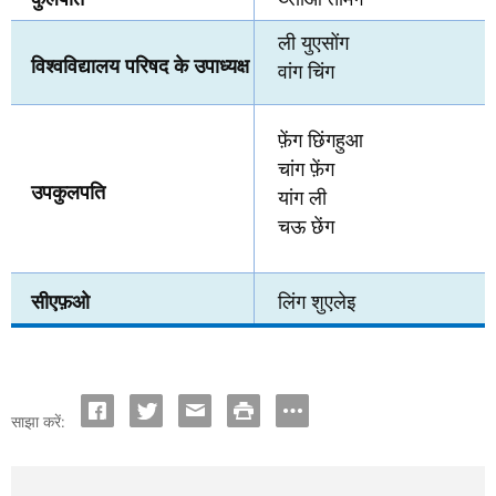
ली युएसोंग
विश्वविद्यालय परिषद के उपाध्यक्ष
वांग चिंग
फ़ेंग छिंगहुआ
चांग फ़ेंग
उपकुलपति
यांग ली
चऊ छेंग
सीएफ़ओ
लिंग शुएलेइ
साझा करें: