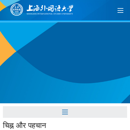
चिह्न और पहचान