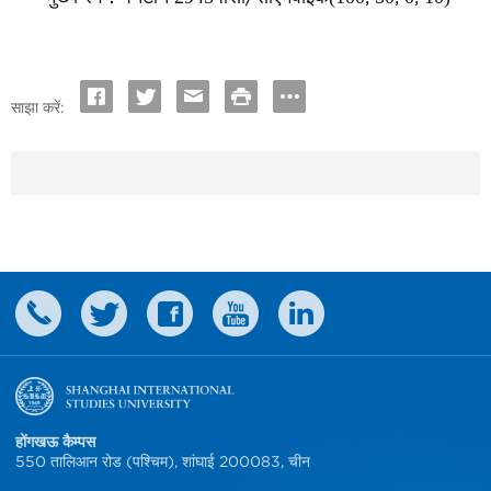
साझा करें:
होंगखऊ कैम्पस
550 तालिआन रोड (पश्चिम), शांघाई 200083, चीन