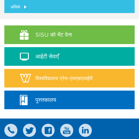
अधिक
SISU को भेंट देना
आईटी सेवाएँ
विश्वविद्यालय प्रेस-एसएफ़एलईपी
पुस्तकालय