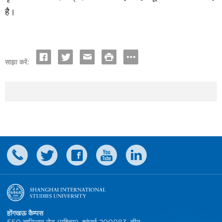
है।
साझा करें:
होंगखऊ कैम्पस